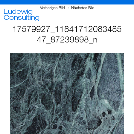
Vorheriges Bild
Nächstes Bild
Ludewig
Consulting
17579927_11841712083485
47_87239898_n