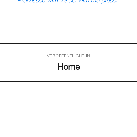
Processed with VSCO with m5 preset
VERÖFFENTLICHT IN
Home